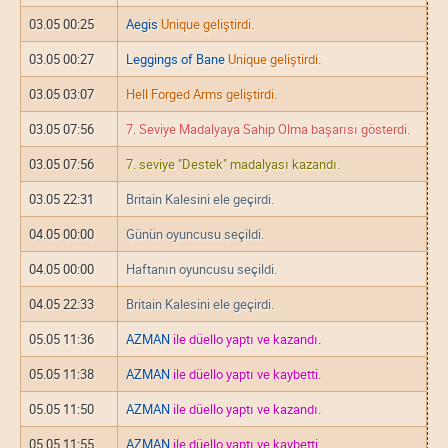
03.05 00:25
Aegis
Unique geliştirdi.
03.05 00:27
Leggings of Bane
Unique geliştirdi.
03.05 03:07
Hell Forged Arms geliştirdi.
03.05 07:56
7. Seviye Madalyaya Sahip Olma başarısı gösterdi.
03.05 07:56
7. seviye "Destek" madalyası kazandı.
03.05 22:31
Britain Kalesini ele geçirdi.
04.05 00:00
Günün oyuncusu seçildi.
04.05 00:00
Haftanın oyuncusu seçildi.
04.05 22:33
Britain Kalesini ele geçirdi.
05.05 11:36
AZMAN
ile düello yaptı ve kazandı.
05.05 11:38
AZMAN
ile düello yaptı ve kaybetti.
05.05 11:50
AZMAN
ile düello yaptı ve kazandı.
05.05 11:55
AZMAN
ile düello yaptı ve kaybetti.