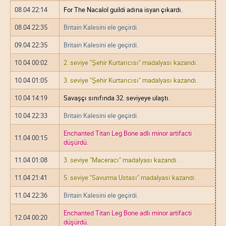
08.04 22:14
For The Nacalol guildi adına isyan çıkardı.
08.04 22:35
Britain Kalesini ele geçirdi.
09.04 22:35
Britain Kalesini ele geçirdi.
10.04 00:02
2. seviye "Şehir Kurtarıcısı" madalyası kazandı.
10.04 01:05
3. seviye "Şehir Kurtarıcısı" madalyası kazandı.
10.04 14:19
Savaşçı sınıfında 32. seviyeye ulaştı.
10.04 22:33
Britain Kalesini ele geçirdi.
Enchanted Titan Leg Bone adlı minor artifacti
11.04 00:15
düşürdü.
11.04 01:08
3. seviye "Maceracı" madalyası kazandı.
11.04 21:41
5. seviye "Savurma Ustası" madalyası kazandı.
11.04 22:36
Britain Kalesini ele geçirdi.
Enchanted Titan Leg Bone adlı minor artifacti
12.04 00:20
düşürdü.