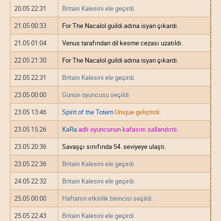
20.05 22:31
Britain Kalesini ele geçirdi.
21.05 00:33
For The Nacalol guildi adına isyan çıkardı.
21.05 01:04
Venus tarafından dil kesme cezası uzatıldı.
22.05 21:30
For The Nacalol guildi adına isyan çıkardı.
22.05 22:31
Britain Kalesini ele geçirdi.
23.05 00:00
Günün oyuncusu seçildi.
23.05 13:46
Spirit of the Totem
Unique geliştirdi.
23.05 15:26
KaRa
adlı oyuncunun kafasını sallandırdı.
23.05 20:36
Savaşçı sınıfında 54. seviyeye ulaştı.
23.05 22:36
Britain Kalesini ele geçirdi.
24.05 22:32
Britain Kalesini ele geçirdi.
25.05 00:00
Haftanın etkinlik birincisi seçildi.
25.05 22:43
Britain Kalesini ele geçirdi.