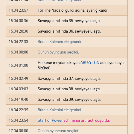
14.04 23:57
For The Nacalol guildi adına isyan çıkardı.
15.04 00:36
Savaşçı sınıfında 35. seviyeye ulaştı.
15.04 20:36
Savaşçı sınıfında 36. seviyeye ulaştı.
15.04 22:33
Britain Kalesini ele geçirdi.
16.04 00:00
Günün oyuncusu seçildi.
Herkese meydan okuyan
ABUZiTTiN
adlı oyuncuyu
16.04 01:00
öldürdü.
16.04 02:49
Savaşçı sınıfında 37. seviyeye ulaştı.
16.04 03:03
Savaşçı sınıfında 38. seviyeye ulaştı.
16.04 19:40
Savaşçı sınıfında 39. seviyeye ulaştı.
16.04 22:35
Britain Kalesini ele geçirdi.
16.04 23:54
Staff of Power
adlı minor artifacti düşürdü.
17.04 00:00
Günün oyuncusu seçildi.