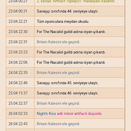
23.04 00:21
2. seviye "Artifact Toplayıcı" madalyası kazandı.
23.04 00:31
Savaşçı sınıfında 44. seviyeye ulaştı.
23.04 22:21
Tüm oyunculara meydan okudu.
23.04 22:30
For The Nacalol guildi adına isyan çıkardı.
23.04 22:31
Britain Kalesini ele geçirdi.
23.04 23:23
For The Nacalol guildi adına isyan çıkardı.
24.04 22:06
For The Nacalol guildi adına isyan çıkardı.
24.04 22:35
Britain Kalesini ele geçirdi.
24.04 22:46
Savaşçı sınıfında 45. seviyeye ulaştı.
25.04 15:37
Savaşçı sınıfında 46. seviyeye ulaştı.
25.04 22:37
Britain Kalesini ele geçirdi.
26.04 02:33
Night's Kiss
adlı minor artifacti düşürdü.
26.04 22:43
Britain Kalesini ele geçirdi.