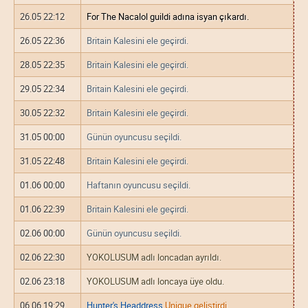
26.05 22:12
For The Nacalol guildi adına isyan çıkardı.
26.05 22:36
Britain Kalesini ele geçirdi.
28.05 22:35
Britain Kalesini ele geçirdi.
29.05 22:34
Britain Kalesini ele geçirdi.
30.05 22:32
Britain Kalesini ele geçirdi.
31.05 00:00
Günün oyuncusu seçildi.
31.05 22:48
Britain Kalesini ele geçirdi.
01.06 00:00
Haftanın oyuncusu seçildi.
01.06 22:39
Britain Kalesini ele geçirdi.
02.06 00:00
Günün oyuncusu seçildi.
02.06 22:30
YOKOLUSUM adlı loncadan ayrıldı.
02.06 23:18
YOKOLUSUM adlı loncaya üye oldu.
06.06 19:29
Hunter's Headdress
Unique geliştirdi.