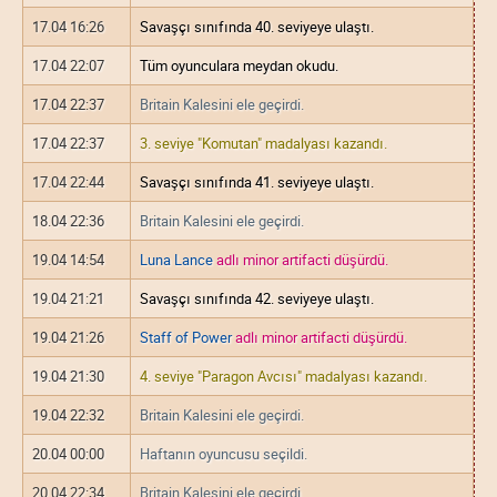
17.04 16:26
Savaşçı sınıfında 40. seviyeye ulaştı.
17.04 22:07
Tüm oyunculara meydan okudu.
17.04 22:37
Britain Kalesini ele geçirdi.
17.04 22:37
3. seviye "Komutan" madalyası kazandı.
17.04 22:44
Savaşçı sınıfında 41. seviyeye ulaştı.
18.04 22:36
Britain Kalesini ele geçirdi.
19.04 14:54
Luna Lance
adlı minor artifacti düşürdü.
19.04 21:21
Savaşçı sınıfında 42. seviyeye ulaştı.
19.04 21:26
Staff of Power
adlı minor artifacti düşürdü.
19.04 21:30
4. seviye "Paragon Avcısı" madalyası kazandı.
19.04 22:32
Britain Kalesini ele geçirdi.
20.04 00:00
Haftanın oyuncusu seçildi.
20.04 22:34
Britain Kalesini ele geçirdi.