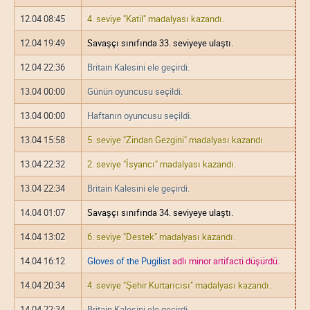
12.04 08:45
4. seviye "Katil" madalyası kazandı.
12.04 19:49
Savaşçı sınıfında 33. seviyeye ulaştı.
12.04 22:36
Britain Kalesini ele geçirdi.
13.04 00:00
Günün oyuncusu seçildi.
13.04 00:00
Haftanın oyuncusu seçildi.
13.04 15:58
5. seviye "Zindan Gezgini" madalyası kazandı.
13.04 22:32
2. seviye "İsyancı" madalyası kazandı.
13.04 22:34
Britain Kalesini ele geçirdi.
14.04 01:07
Savaşçı sınıfında 34. seviyeye ulaştı.
14.04 13:02
6. seviye "Destek" madalyası kazandı.
14.04 16:12
Gloves of the Pugilist
adlı minor artifacti düşürdü.
14.04 20:34
4. seviye "Şehir Kurtarıcısı" madalyası kazandı.
14.04 22:34
Britain Kalesini ele geçirdi.