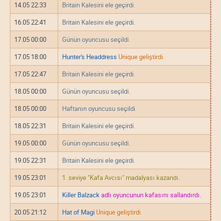
14.05 22:33
Britain Kalesini ele geçirdi.
16.05 22:41
Britain Kalesini ele geçirdi.
17.05 00:00
Günün oyuncusu seçildi.
17.05 18:00
Hunter's Headdress
Unique geliştirdi.
17.05 22:47
Britain Kalesini ele geçirdi.
18.05 00:00
Günün oyuncusu seçildi.
18.05 00:00
Haftanın oyuncusu seçildi.
18.05 22:31
Britain Kalesini ele geçirdi.
19.05 00:00
Günün oyuncusu seçildi.
19.05 22:31
Britain Kalesini ele geçirdi.
19.05 23:01
1. seviye "Kafa Avcısı" madalyası kazandı.
19.05 23:01
Killer Balzack
adlı oyuncunun kafasını sallandırdı.
20.05 21:12
Hat of Magi
Unique geliştirdi.