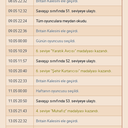
08.05 22:32
Britain Kalesini ele geçirdi.
09.05 12:32
Savaşçı sınıfında 51. seviyeye ulaştı.
09.05 22:24
Tüm oyunculara meydan okudu.
09.05 22:36
Britain Kalesini ele geçirdi.
10.05 00:00
Günün oyuncusu seçildi.
10.05 10:29
6. seviye "Yaratık Avcısı" madalyası kazandı.
10.05 11:57
Savaşçı sınıfında 52. seviyeye ulaştı.
10.05 20:40
6. seviye "Şehir Kurtarıcısı" madalyası kazandı.
10.05 22:33
Britain Kalesini ele geçirdi.
11.05 00:00
Haftanın oyuncusu seçildi.
11.05 20:50
Savaşçı sınıfında 53. seviyeye ulaştı.
13.05 21:43
4. seviye "Muhafız" madalyası kazandı.
13.05 22:32
Britain Kalesini ele geçirdi.