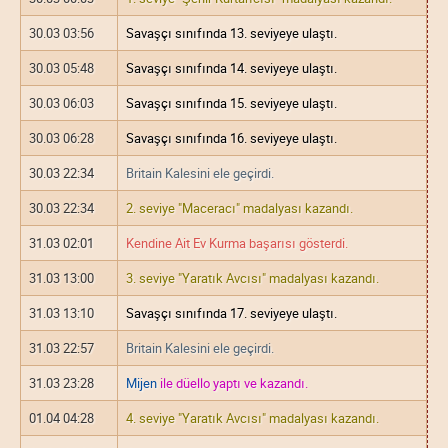
30.03 03:56
Savaşçı sınıfında 13. seviyeye ulaştı.
30.03 05:48
Savaşçı sınıfında 14. seviyeye ulaştı.
30.03 06:03
Savaşçı sınıfında 15. seviyeye ulaştı.
30.03 06:28
Savaşçı sınıfında 16. seviyeye ulaştı.
30.03 22:34
Britain Kalesini ele geçirdi.
30.03 22:34
2. seviye "Maceracı" madalyası kazandı.
31.03 02:01
Kendine Ait Ev Kurma başarısı gösterdi.
31.03 13:00
3. seviye "Yaratık Avcısı" madalyası kazandı.
31.03 13:10
Savaşçı sınıfında 17. seviyeye ulaştı.
31.03 22:57
Britain Kalesini ele geçirdi.
31.03 23:28
Mijen
ile düello yaptı ve kazandı.
01.04 04:28
4. seviye "Yaratık Avcısı" madalyası kazandı.