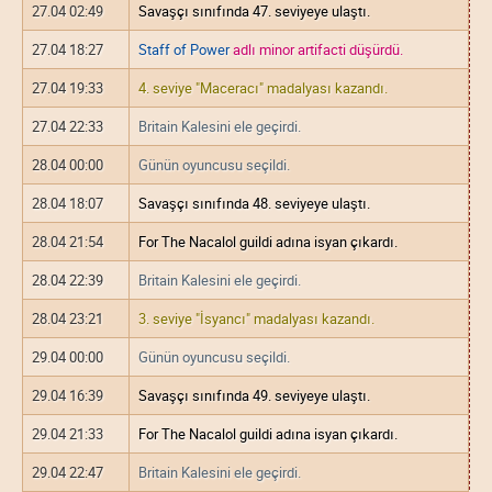
27.04 02:49
Savaşçı sınıfında 47. seviyeye ulaştı.
27.04 18:27
Staff of Power
adlı minor artifacti düşürdü.
27.04 19:33
4. seviye "Maceracı" madalyası kazandı.
27.04 22:33
Britain Kalesini ele geçirdi.
28.04 00:00
Günün oyuncusu seçildi.
28.04 18:07
Savaşçı sınıfında 48. seviyeye ulaştı.
28.04 21:54
For The Nacalol guildi adına isyan çıkardı.
28.04 22:39
Britain Kalesini ele geçirdi.
28.04 23:21
3. seviye "İsyancı" madalyası kazandı.
29.04 00:00
Günün oyuncusu seçildi.
29.04 16:39
Savaşçı sınıfında 49. seviyeye ulaştı.
29.04 21:33
For The Nacalol guildi adına isyan çıkardı.
29.04 22:47
Britain Kalesini ele geçirdi.