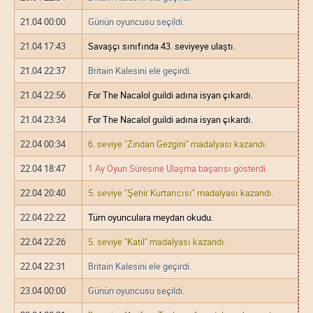
21.04 00:00
Günün oyuncusu seçildi.
21.04 17:43
Savaşçı sınıfında 43. seviyeye ulaştı.
21.04 22:37
Britain Kalesini ele geçirdi.
21.04 22:56
For The Nacalol guildi adına isyan çıkardı.
21.04 23:34
For The Nacalol guildi adına isyan çıkardı.
22.04 00:34
6. seviye "Zindan Gezgini" madalyası kazandı.
22.04 18:47
1 Ay Oyun Süresine Ulaşma başarısı gösterdi.
22.04 20:40
5. seviye "Şehir Kurtarıcısı" madalyası kazandı.
22.04 22:22
Tüm oyunculara meydan okudu.
22.04 22:26
5. seviye "Katil" madalyası kazandı.
22.04 22:31
Britain Kalesini ele geçirdi.
23.04 00:00
Günün oyuncusu seçildi.