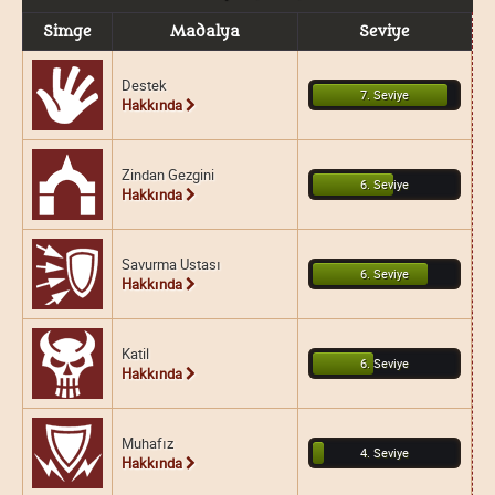
Simge
Madalya
Seviye
Destek
7. Seviye
Hakkında
Zindan Gezgini
6. Seviye
Hakkında
Savurma Ustası
6. Seviye
Hakkında
Katil
6. Seviye
Hakkında
Muhafız
4. Seviye
Hakkında