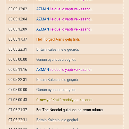
05.05 12:02
AZMAN
ile düello yaptı ve kazandı.
05.05 12:04
AZMAN
ile düello yaptı ve kazandı.
05.05 12:09
AZMAN
ile düello yaptı ve kazandı.
05.05 17:37
Hell Forged Arms geliştirdi.
05.05 22:31
Britain Kalesini ele geçirdi.
06.05 00:00
Günün oyuncusu seçildi.
06.05 11:16
AZMAN
ile düello yaptı ve kazandı.
06.05 22:31
Britain Kalesini ele geçirdi.
07.05 00:00
Günün oyuncusu seçildi.
07.05 00:43
6. seviye "Katil" madalyası kazandı.
07.05 21:37
For The Nacalol guildi adına isyan çıkardı.
07.05 22:31
Britain Kalesini ele geçirdi.