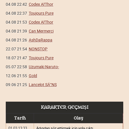
04.08 22:42
Codex Al'Thor
04.08 22:37
Toujours Pure
04.08 21:53
Codex Al'Thor
04.08 21:39
Can Mermerci
04.08 21:26
AshDaRappa
22.07 21:54
NONSTOP
18.07 21:47
Toujours Pure
05.07 22:58
Uzumaki Naruto-
12.06 21:55
Gold
09.06 21:25
Lancelot SÄ°NS
KARAKTER GEÇMIŞI
Tarih
Olay
01.03 13:33
Adından söz ettirmek için yola çıktı.