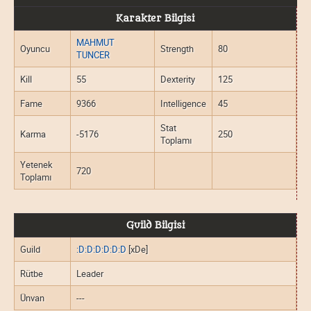
Karakter Bilgisi
MAHMUT
Oyuncu
Strength
80
TUNCER
Kill
55
Dexterity
125
Fame
9366
Intelligence
45
Stat
Karma
-5176
250
Toplamı
Yetenek
720
Toplamı
Guild Bilgisi
Guild
:D:D:D:D:D:D
[xDe]
Rütbe
Leader
Ünvan
---