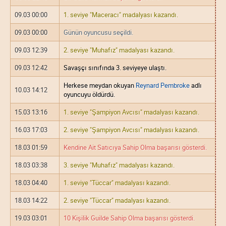
09.03 00:00
1. seviye "Maceracı" madalyası kazandı.
09.03 00:00
Günün oyuncusu seçildi.
09.03 12:39
2. seviye "Muhafız" madalyası kazandı.
09.03 12:42
Savaşçı sınıfında 3. seviyeye ulaştı.
Herkese meydan okuyan
Reynard Pembroke
adlı
10.03 14:12
oyuncuyu öldürdü.
15.03 13:16
1. seviye "Şampiyon Avcısı" madalyası kazandı.
16.03 17:03
2. seviye "Şampiyon Avcısı" madalyası kazandı.
18.03 01:59
Kendine Ait Satıcıya Sahip Olma başarısı gösterdi.
18.03 03:38
3. seviye "Muhafız" madalyası kazandı.
18.03 04:40
1. seviye "Tüccar" madalyası kazandı.
18.03 14:22
2. seviye "Tüccar" madalyası kazandı.
19.03 03:01
10 Kişilik Guilde Sahip Olma başarısı gösterdi.