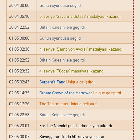
30.04 00:00
Günün oyuncusu seçildi.
30.04 05:10
6. seviye "Savurma Ustası" madalyası kazandı.
30.04 22:52
Britain Kalesini ele geçirdi.
01.05 00:00
Günün oyuncusu seçildi.
01.05 02:38
4. seviye "Şampiyon Avcısı" madalyası kazandı.
01.05 22:52
Britain Kalesini ele geçirdi.
01.05 23:32
4. seviye "Tüccar" madalyası kazandı.
02.05 02:43
Serpent's Fang
Unique geliştirdi.
02.05 14:35
Ornate Crown of the Harrower
Unique geliştirdi.
02.05 17:26
The Taskmaster Unique geliştirdi.
02.05 22:58
Britain Kalesini ele geçirdi.
02.05 23:01
For The Nacalol guildi adına isyan çıkardı.
03.05 00:07
Savaşçı sınıfında 50. seviyeye ulaştı.