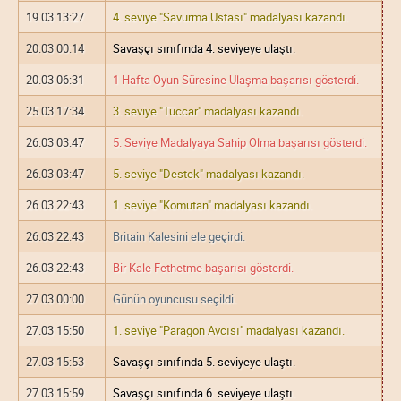
19.03 13:27
4. seviye "Savurma Ustası" madalyası kazandı.
20.03 00:14
Savaşçı sınıfında 4. seviyeye ulaştı.
20.03 06:31
1 Hafta Oyun Süresine Ulaşma başarısı gösterdi.
25.03 17:34
3. seviye "Tüccar" madalyası kazandı.
26.03 03:47
5. Seviye Madalyaya Sahip Olma başarısı gösterdi.
26.03 03:47
5. seviye "Destek" madalyası kazandı.
26.03 22:43
1. seviye "Komutan" madalyası kazandı.
26.03 22:43
Britain Kalesini ele geçirdi.
26.03 22:43
Bir Kale Fethetme başarısı gösterdi.
27.03 00:00
Günün oyuncusu seçildi.
27.03 15:50
1. seviye "Paragon Avcısı" madalyası kazandı.
27.03 15:53
Savaşçı sınıfında 5. seviyeye ulaştı.
27.03 15:59
Savaşçı sınıfında 6. seviyeye ulaştı.