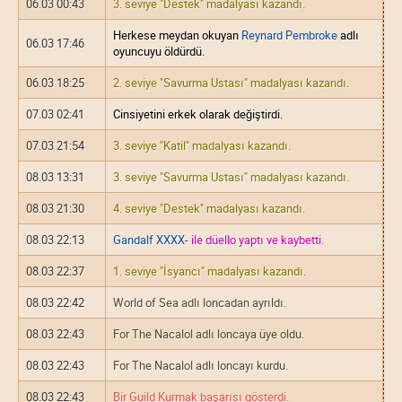
06.03 00:43
3. seviye "Destek" madalyası kazandı.
Herkese meydan okuyan
Reynard Pembroke
adlı
06.03 17:46
oyuncuyu öldürdü.
06.03 18:25
2. seviye "Savurma Ustası" madalyası kazandı.
07.03 02:41
Cinsiyetini erkek olarak değiştirdi.
07.03 21:54
3. seviye "Katil" madalyası kazandı.
08.03 13:31
3. seviye "Savurma Ustası" madalyası kazandı.
08.03 21:30
4. seviye "Destek" madalyası kazandı.
08.03 22:13
Gandalf XXXX-
ile düello yaptı ve kaybetti.
08.03 22:37
1. seviye "İsyancı" madalyası kazandı.
08.03 22:42
World of Sea adlı loncadan ayrıldı.
08.03 22:43
For The Nacalol adlı loncaya üye oldu.
08.03 22:43
For The Nacalol adlı loncayı kurdu.
08.03 22:43
Bir Guild Kurmak başarısı gösterdi.