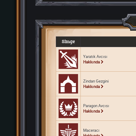
Simge
Yaratık Avcısı
Hakkında
Zindan Gezgini
Hakkında
Paragon Avcısı
Hakkında
Maceracı
Hakkında