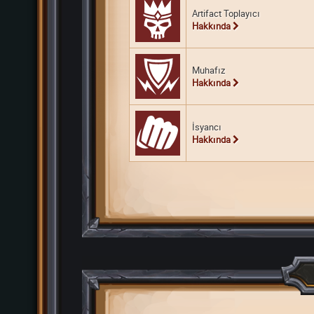
Artifact Toplayıcı
Hakkında
Muhafız
Hakkında
İsyancı
Hakkında