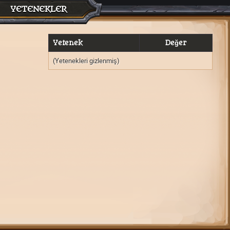
YETENEKLER
Yetenek
Değer
(Yetenekleri gizlenmiş)