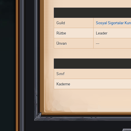
Guild
Sosyal Sigortalar Ku
Rütbe
Leader
Ünvan
---
Sınıf
Kademe