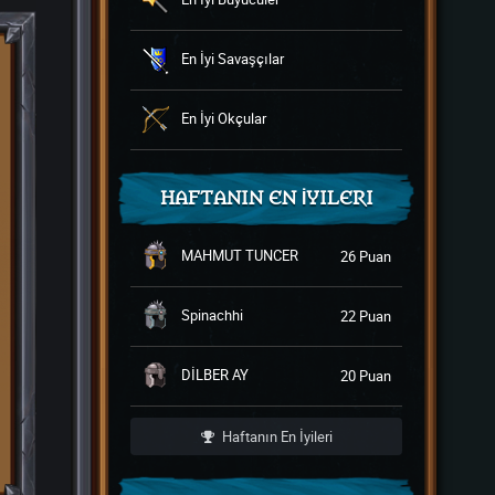
En İyi Savaşçılar
En İyi Okçular
HAFTANIN EN İYILERI
MAHMUT TUNCER
26 Puan
Spinachhi
22 Puan
DİLBER AY
20 Puan
Haftanın En İyileri