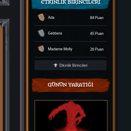
ETKINLIK BIRINCILERI
Ada
84 Puan
Gebbera
45 Puan
Madame Molly
26 Puan
Etkinlik Birincileri
GÜNÜN YARATIĞI