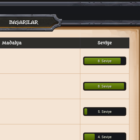
BAŞARILAR
Madalya
Seviye
8. Seviye
8. Seviye
5. Seviye
4. Seviye