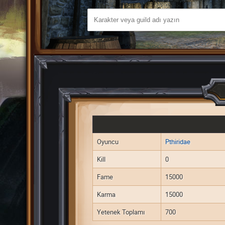
Oyuncu
Pthiridae
Kill
0
Fame
15000
Karma
15000
Yetenek Toplamı
700