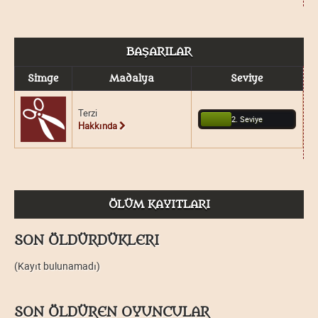
BAŞARILAR
Simge
Madalya
Seviye
Terzi
2. Seviye
Hakkında
ÖLÜM KAYITLARI
SON ÖLDÜRDÜKLERI
(Kayıt bulunamadı)
SON ÖLDÜREN OYUNCULAR