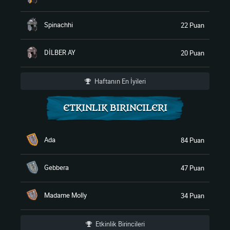
Spinachhi
22 Puan
DİLBER AY
20 Puan
Haftanın En İyileri
ETKINLIK BIRINCILERI
Ada
84 Puan
Gebbera
47 Puan
Madame Molly
34 Puan
Etkinlik Birincileri