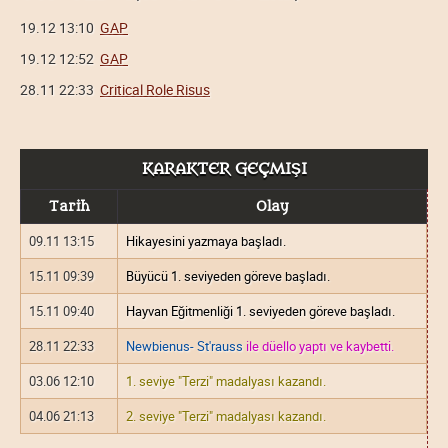
19.12 13:10
GAP
19.12 12:52
GAP
28.11 22:33
Critical Role Risus
KARAKTER GEÇMIŞI
Tarih
Olay
09.11 13:15
Hikayesini yazmaya başladı.
15.11 09:39
Büyücü 1. seviyeden göreve başladı.
15.11 09:40
Hayvan Eğitmenliği 1. seviyeden göreve başladı.
28.11 22:33
Newbienus- St'rauss
ile düello yaptı ve kaybetti.
03.06 12:10
1. seviye "Terzi" madalyası kazandı.
04.06 21:13
2. seviye "Terzi" madalyası kazandı.