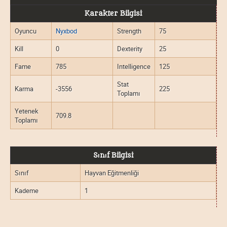
Karakter Bilgisi
Oyuncu
Nyxbod
Strength
75
Kill
0
Dexterity
25
Fame
785
Intelligence
125
Stat
Karma
-3556
225
Toplamı
Yetenek
709.8
Toplamı
Sınıf Bilgisi
Sınıf
Hayvan Eğitmenliği
Kademe
1