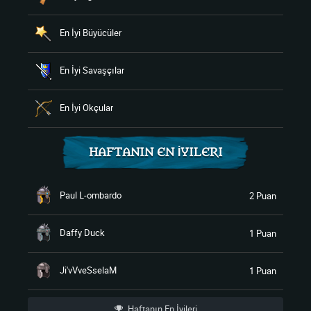
En İyi Büyücüler
En İyi Savaşçılar
En İyi Okçular
HAFTANIN EN İYILERI
Paul L-ombardo
2 Puan
Daffy Duck
1 Puan
Ji'vVveSselaM
1 Puan
Haftanın En İyileri