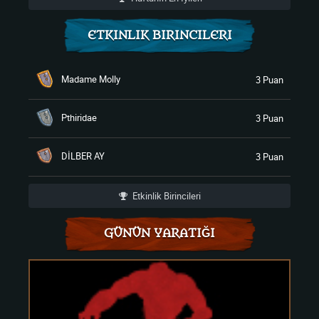
ETKINLIK BIRINCILERI
Madame Molly
3 Puan
Pthiridae
3 Puan
DİLBER AY
3 Puan
Etkinlik Birincileri
GÜNÜN YARATIĞI