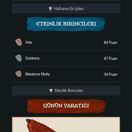
Haftanın En İyileri
ETKINLIK BIRINCILERI
Ada
84 Puan
Gebbera
47 Puan
Madame Molly
34 Puan
Etkinlik Birincileri
GÜNÜN YARATIĞI