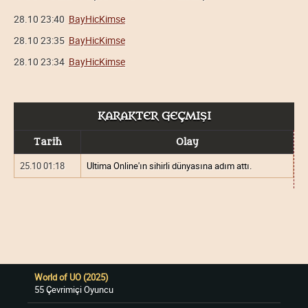
28.10 23:40
BayHicKimse
28.10 23:35
BayHicKimse
28.10 23:34
BayHicKimse
KARAKTER GEÇMIŞI
Tarih
Olay
25.10 01:18
Ultima Online'ın sihirli dünyasına adım attı.
World of UO (2025)
55 Çevrimiçi Oyuncu