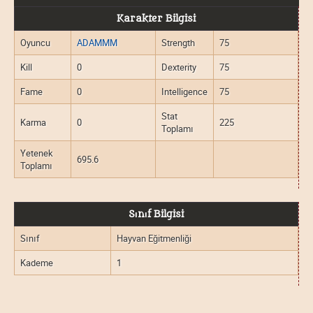
Karakter Bilgisi
Oyuncu
ADAMMM
Strength
75
Kill
0
Dexterity
75
Fame
0
Intelligence
75
Stat
Karma
0
225
Toplamı
Yetenek
695.6
Toplamı
Sınıf Bilgisi
Sınıf
Hayvan Eğitmenliği
Kademe
1