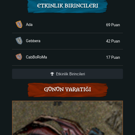
ETKINLIK BIRINCILERI
Ada
69 Puan
Gebbera
42 Puan
CabBoRoMa
17 Puan
Etkinlik Birincileri
GÜNÜN YARATIĞI