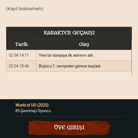
(Kayıt bulunamadı)
KARAKTER GEÇMIŞI
Tarih
Olay
02.04 14:11
Yeni bir dünyaya ilk adımını attı.
02.04 18:46
Büyücü 1. seviyeden göreve başladı.
World of UO (2025)
85 Çevrimiçi Oyuncu
ÜYE GIRIŞI