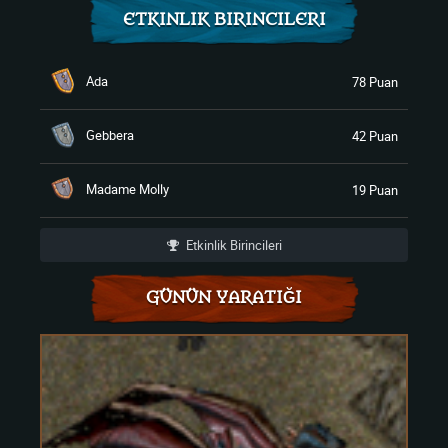
ETKINLIK BIRINCILERI
Ada
78 Puan
Gebbera
42 Puan
Madame Molly
19 Puan
Etkinlik Birincileri
GÜNÜN YARATIĞI