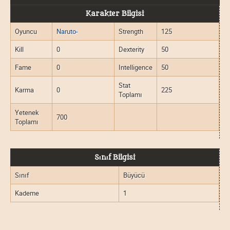
Karakter Bilgisi
Oyuncu
Naruto-
Strength
125
Kill
0
Dexterity
50
Fame
0
Intelligence
50
Stat
Karma
0
225
Toplamı
Yetenek
700
Toplamı
Sınıf Bilgisi
Sınıf
Büyücü
Kademe
1