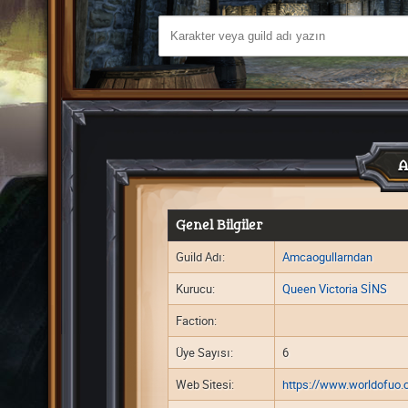
Genel Bilgiler
Guild Adı:
Amcaogullarndan
Kurucu:
Queen Victoria SİNS
Faction:
Üye Sayısı:
6
Web Sitesi:
https://www.worldofuo.