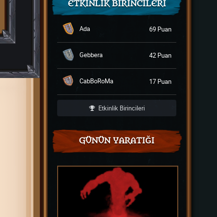
ETKINLIK BIRINCILERI
Ada
69 Puan
Gebbera
42 Puan
CabBoRoMa
17 Puan
Etkinlik Birincileri
GÜNÜN YARATIĞI