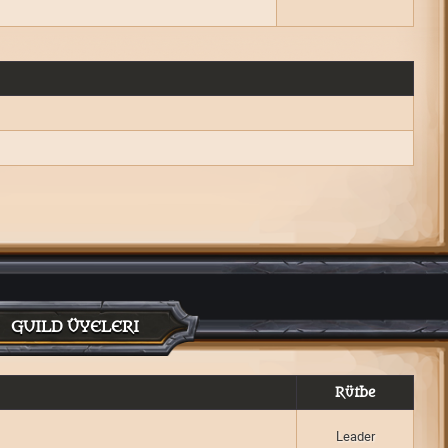
GUILD ÜYELERI
Rütbe
Leader