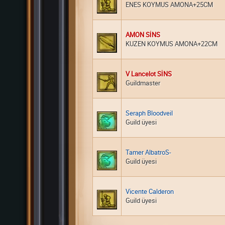
ENES KOYMUS AMONA+25CM
AMON SİNS
KUZEN KOYMUS AMONA+22CM
V Lancelot SİNS
Guildmaster
Seraph Bloodveil
Guild üyesi
Tamer AlbatroS-
Guild üyesi
Vicente Calderon
Guild üyesi