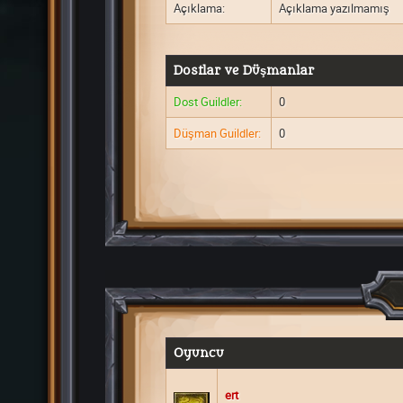
Açıklama:
Açıklama yazılmamış
Dostlar ve Düşmanlar
Dost Guildler:
0
Düşman Guildler:
0
Oyuncu
ert