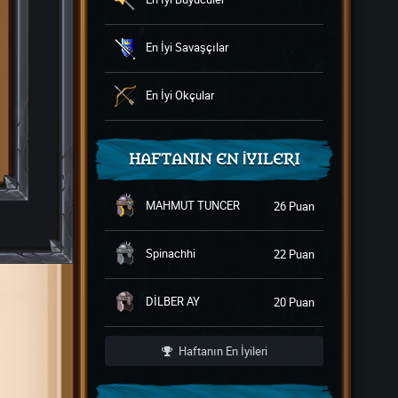
En İyi Savaşçılar
En İyi Okçular
HAFTANIN EN İYILERI
MAHMUT TUNCER
26 Puan
Spinachhi
22 Puan
DİLBER AY
20 Puan
Haftanın En İyileri