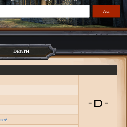
DEATH
com/