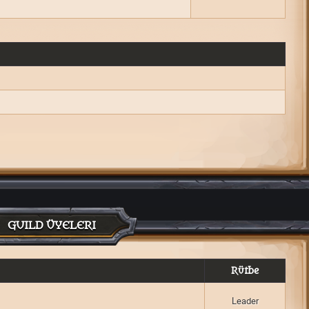
GUILD ÜYELERI
Rütbe
Leader