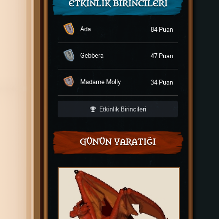
ETKINLIK BIRINCILERI
Ada
84 Puan
Gebbera
47 Puan
Madame Molly
34 Puan
Etkinlik Birincileri
GÜNÜN YARATIĞI