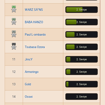
WARZ SÄ°NS
2. Seviye
BABA HANZO
2. Seviye
Paul L-ombardo
2. Seviye
Tsubasa Ozora
2. Seviye
11
JrncY
2. Seviye
12
Armoringo
2. Seviye
13
Gold
2. Seviye
14
Ossei
2. Seviye