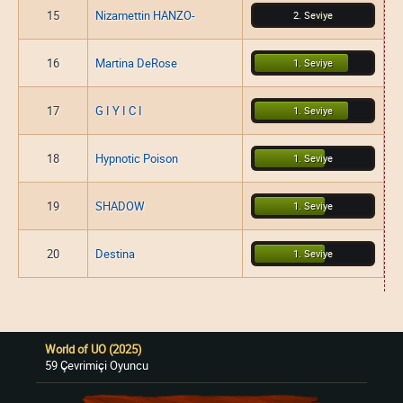
15
Nizamettin HANZO-
2. Seviye
16
Martina DeRose
1. Seviye
17
G I Y I C I
1. Seviye
18
Hypnotic Poison
1. Seviye
19
SHADOW
1. Seviye
20
Destina
1. Seviye
World of UO (2025)
59 Çevrimiçi Oyuncu