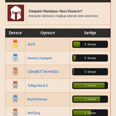
Gladyatör Madalyası Nasıl Kazanılır?
Arenada rakibinizi mağlup ederek elde edersiniz.
Derece
Oyuncu
Seviye
ALFA-
3. Seviye
innoxcu mulayim
3. Seviye
CENABETTiN HANZO
3. Seviye
TaNga NeJLA
2. Seviye
BayHicKimse
2. Seviye
Ahn'Qiraj
2. Seviye