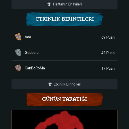
Haftanın En İyileri
ETKINLIK BIRINCILERI
Ada
69 Puan
Gebbera
42 Puan
CabBoRoMa
17 Puan
Etkinlik Birincileri
GÜNÜN YARATIĞI